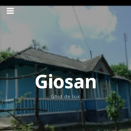
Skip
to
content
Giosan
Ghid de lux