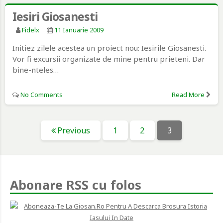
Iesiri Giosanesti
Fidelx
11 Ianuarie 2009
Initiez zilele acestea un proiect nou: Iesirile Giosanesti.
Vor fi excursii organizate de mine pentru prieteni. Dar
bine-nteles…
No Comments
Read More
Paginație
Page
Page
Page
Previous
1
2
3
articole
Abonare RSS cu folos