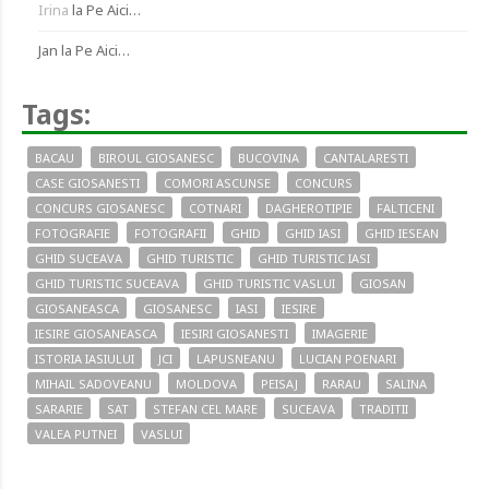
Irina
la
Pe Aici…
Jan
la
Pe Aici…
Tags:
BACAU
BIROUL GIOSANESC
BUCOVINA
CANTALARESTI
CASE GIOSANESTI
COMORI ASCUNSE
CONCURS
CONCURS GIOSANESC
COTNARI
DAGHEROTIPIE
FALTICENI
FOTOGRAFIE
FOTOGRAFII
GHID
GHID IASI
GHID IESEAN
GHID SUCEAVA
GHID TURISTIC
GHID TURISTIC IASI
GHID TURISTIC SUCEAVA
GHID TURISTIC VASLUI
GIOSAN
GIOSANEASCA
GIOSANESC
IASI
IESIRE
IESIRE GIOSANEASCA
IESIRI GIOSANESTI
IMAGERIE
ISTORIA IASIULUI
JCI
LAPUSNEANU
LUCIAN POENARI
MIHAIL SADOVEANU
MOLDOVA
PEISAJ
RARAU
SALINA
SARARIE
SAT
STEFAN CEL MARE
SUCEAVA
TRADITII
VALEA PUTNEI
VASLUI