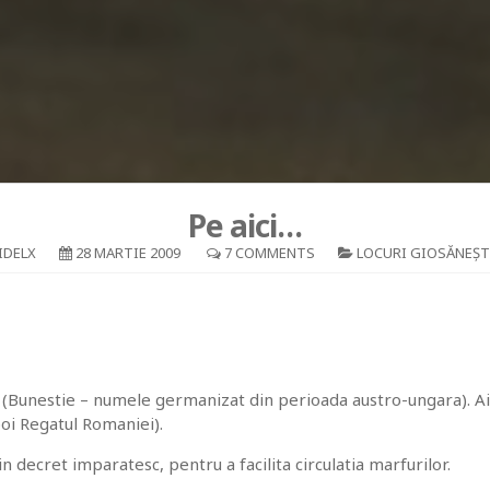
Pe aici…
IDELX
28 MARTIE 2009
7 COMMENTS
LOCURI GIOSĂNEȘT
i (Bunestie – numele germanizat din perioada austro-ungara). Aic
oi Regatul Romaniei).
in decret imparatesc, pentru a facilita circulatia marfurilor.