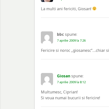
La multi ani fericiti, Giosan!
bbc
spune:
7 aprilie 2009 la 7:26
Fericire si noroc ,,giosanesc”….chiar si
Giosan
spune:
7 aprilie 2009 la 8:12
Multumesc, Ciprian!
Si voua numai bucurii si fericire!