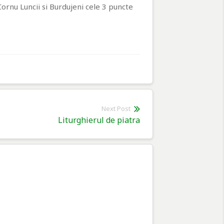
Cornu Luncii si Burdujeni cele 3 puncte
Next Post
Next
Liturghierul de piatra
post: