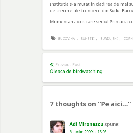
Institutia s-a mutat in cladirea de mai 
de trecere ale frontiere din Sudul Bucov
Momentan aici isi are sediul Primaria c
,
,
,
BUCOVINA
BUNESTI
BURDUJENI
CORN
Navigare
Previous Post
Previous
Oleaca de birdwatching
în
post:
articole
7 thoughts on “
Pe aici…
”
Adi Mironescu
spune:
6 aprilie 2009 la 18:03