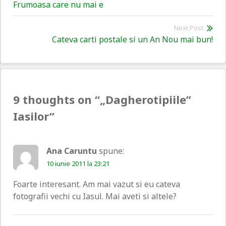
Previous
Frumoasa care nu mai e
în
post:
articole
Next Post
Nex
Cateva carti postale si un An Nou mai bun!
pos
9 thoughts on “
„Dagherotipiile”
Iasilor
”
Ana Caruntu
spune:
10 iunie 2011 la 23:21
Foarte interesant. Am mai vazut si eu cateva
fotografii vechi cu Iasul. Mai aveti si altele?