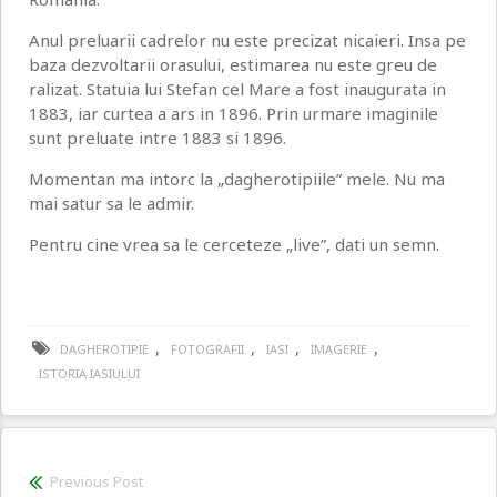
Anul preluarii cadrelor nu este precizat nicaieri. Insa pe
baza dezvoltarii orasului, estimarea nu este greu de
ralizat. Statuia lui Stefan cel Mare a fost inaugurata in
1883, iar curtea a ars in 1896. Prin urmare imaginile
sunt preluate intre 1883 si 1896.
Momentan ma intorc la „dagherotipiile” mele. Nu ma
mai satur sa le admir.
Pentru cine vrea sa le cerceteze „live”, dati un semn.
,
,
,
,
DAGHEROTIPIE
FOTOGRAFII
IASI
IMAGERIE
ISTORIA IASIULUI
Navigare
Previous Post