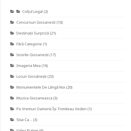
Colţul Legal
(2)
Concursuri Giosanesti
(10)
Destinaţii Surpriză
(21)
Fără Categorie
(1)
Iesirile Giosanesti
(17)
Imageria Mea
(16)
Locuri Giosănești
(23)
Monumentele De Lângă Noi
(20)
Muzica Giosaneasca
(3)
Pe Vremuri Oamenii Îşi Trimiteau Vederi
(1)
Stiai Ca…
(3)
Valea Putnei
(6)