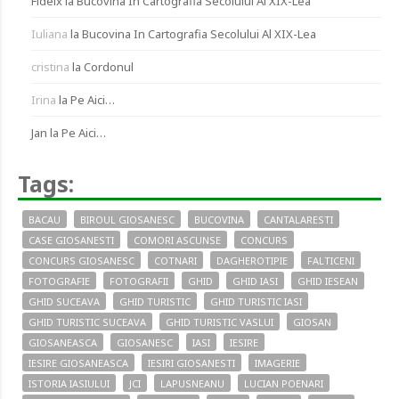
Fidelx
la
Bucovina In Cartografia Secolului Al XIX-Lea
Iuliana
la
Bucovina In Cartografia Secolului Al XIX-Lea
cristina
la
Cordonul
Irina
la
Pe Aici…
Jan
la
Pe Aici…
Tags:
BACAU
BIROUL GIOSANESC
BUCOVINA
CANTALARESTI
CASE GIOSANESTI
COMORI ASCUNSE
CONCURS
CONCURS GIOSANESC
COTNARI
DAGHEROTIPIE
FALTICENI
FOTOGRAFIE
FOTOGRAFII
GHID
GHID IASI
GHID IESEAN
GHID SUCEAVA
GHID TURISTIC
GHID TURISTIC IASI
GHID TURISTIC SUCEAVA
GHID TURISTIC VASLUI
GIOSAN
GIOSANEASCA
GIOSANESC
IASI
IESIRE
IESIRE GIOSANEASCA
IESIRI GIOSANESTI
IMAGERIE
ISTORIA IASIULUI
JCI
LAPUSNEANU
LUCIAN POENARI