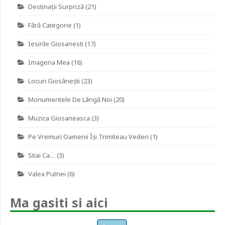
Destinaţii Surpriză
(21)
Fără Categorie
(1)
Iesirile Giosanesti
(17)
Imageria Mea
(16)
Locuri Giosănești
(23)
Monumentele De Lângă Noi
(20)
Muzica Giosaneasca
(3)
Pe Vremuri Oamenii Îşi Trimiteau Vederi
(1)
Stiai Ca…
(3)
Valea Putnei
(6)
Ma gasiti si aici