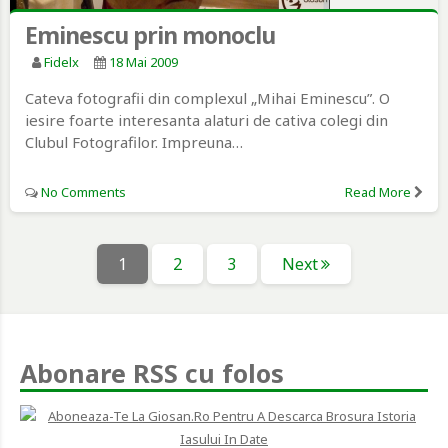
Eminescu prin monoclu
Fidelx
18 Mai 2009
Cateva fotografii din complexul „Mihai Eminescu”. O
iesire foarte interesanta alaturi de cativa colegi din
Clubul Fotografilor. Impreuna…
No Comments
Read More
Paginație
Page
Page
Page
1
2
3
Next
articole
Abonare RSS cu folos