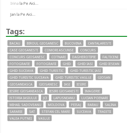
Irina
la
Pe Aici…
Jan
la
Pe Aici…
Tags:
BACAU
BIROUL GIOSANESC
BUCOVINA
CANTALARESTI
CASE GIOSANESTI
COMORI ASCUNSE
CONCURS
CONCURS GIOSANESC
COTNARI
DAGHEROTIPIE
FALTICENI
FOTOGRAFIE
FOTOGRAFII
GHID
GHID IASI
GHID IESEAN
GHID SUCEAVA
GHID TURISTIC
GHID TURISTIC IASI
GHID TURISTIC SUCEAVA
GHID TURISTIC VASLUI
GIOSAN
GIOSANEASCA
GIOSANESC
IASI
IESIRE
IESIRE GIOSANEASCA
IESIRI GIOSANESTI
IMAGERIE
ISTORIA IASIULUI
JCI
LAPUSNEANU
LUCIAN POENARI
MIHAIL SADOVEANU
MOLDOVA
PEISAJ
RARAU
SALINA
SARARIE
SAT
STEFAN CEL MARE
SUCEAVA
TRADITII
VALEA PUTNEI
VASLUI