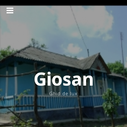
Skip
to
content
Giosan
Ghid de lux