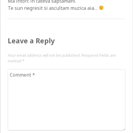
Ma intorc in cateva saptamani.
Te sun negresit si ascultam muzica aia…
Leave a Reply
Your email address will not be published. Required fields are
marked
*
Comment
*