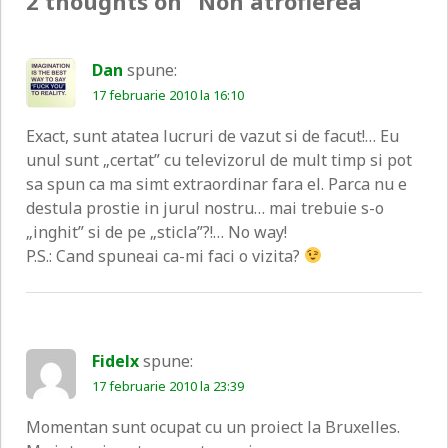
2 thoughts on “
Non atrofierea
”
Dan
spune:
17 februarie 2010 la 16:10
Exact, sunt atatea lucruri de vazut si de facut!… Eu
unul sunt „certat” cu televizorul de mult timp si pot
sa spun ca ma simt extraordinar fara el. Parca nu e
destula prostie in jurul nostru… mai trebuie s-o
„inghit” si de pe „sticla”?!… No way!
P.S.: Cand spuneai ca-mi faci o vizita?
Fidelx
spune:
17 februarie 2010 la 23:39
Momentan sunt ocupat cu un proiect la Bruxelles.