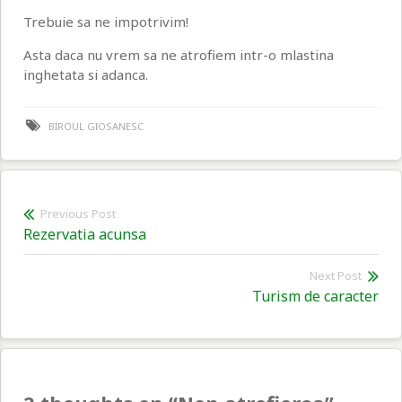
Trebuie sa ne impotrivim!
Asta daca nu vrem sa ne atrofiem intr-o mlastina
inghetata si adanca.
BIROUL GIOSANESC
Navigare
Previous Post
Previous
Rezervatia acunsa
în
post:
articole
Next Post
Nex
Turism de caracter
pos