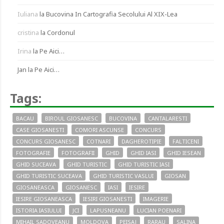
Iuliana
la
Bucovina In Cartografia Secolului Al XIX-Lea
cristina
la
Cordonul
Irina
la
Pe Aici…
Jan
la
Pe Aici…
Tags:
BACAU
BIROUL GIOSANESC
BUCOVINA
CANTALARESTI
CASE GIOSANESTI
COMORI ASCUNSE
CONCURS
CONCURS GIOSANESC
COTNARI
DAGHEROTIPIE
FALTICENI
FOTOGRAFIE
FOTOGRAFII
GHID
GHID IASI
GHID IESEAN
GHID SUCEAVA
GHID TURISTIC
GHID TURISTIC IASI
GHID TURISTIC SUCEAVA
GHID TURISTIC VASLUI
GIOSAN
GIOSANEASCA
GIOSANESC
IASI
IESIRE
IESIRE GIOSANEASCA
IESIRI GIOSANESTI
IMAGERIE
ISTORIA IASIULUI
JCI
LAPUSNEANU
LUCIAN POENARI
MIHAIL SADOVEANU
MOLDOVA
PEISAJ
RARAU
SALINA