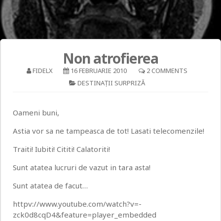
Non atrofierea
FIDELX
16 FEBRUARIE 2010
2 COMMENTS
DESTINAŢII SURPRIZĂ
Oameni buni,
Astia vor sa ne tampeasca de tot! Lasati telecomenzile!
Traiti! Iubiti! Cititi! Calatoriti!
Sunt atatea lucruri de vazut in tara asta!
Sunt atatea de facut…
httpv://www.youtube.com/watch?v=-
zck0d8cqD4&feature=player_embedded