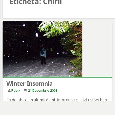
Etichetă:
Chiril
Winter Insomnia
Fidelx
21 Decembrie 2008
Ca de obicei in ultimii 8 ani, impreuna cu Liviu si Serban
am refacut traseul clasic in Muntii…