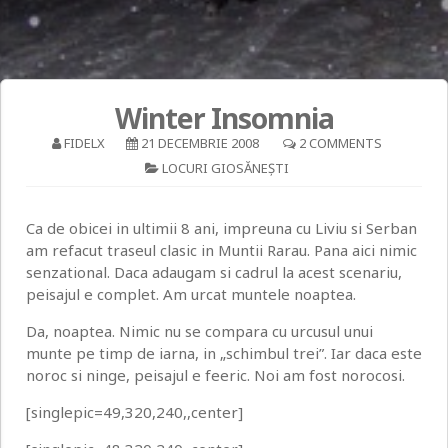
Winter Insomnia
FIDELX
21 DECEMBRIE 2008
2 COMMENTS
LOCURI GIOSĂNEȘTI
Ca de obicei in ultimii 8 ani, impreuna cu Liviu si Serban
am refacut traseul clasic in Muntii Rarau. Pana aici nimic
senzational. Daca adaugam si cadrul la acest scenariu,
peisajul e complet. Am urcat muntele noaptea.
Da, noaptea. Nimic nu se compara cu urcusul unui
munte pe timp de iarna, in „schimbul trei”. Iar daca este
noroc si ninge, peisajul e feeric. Noi am fost norocosi.
[singlepic=49,320,240,,center]