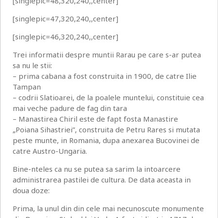
[singlepic=48,320,240,,center]
[singlepic=47,320,240,,center]
[singlepic=46,320,240,,center]
Trei informatii despre muntii Rarau pe care s-ar putea
sa nu le stii:
– prima cabana a fost construita in 1900, de catre Ilie
Tampan
– codrii Slatioarei, de la poalele muntelui, constituie cea
mai veche padure de fag din tara
– Manastirea Chiril este de fapt fosta Manastire
„Poiana Sihastriei”, construita de Petru Rares si mutata
peste munte, in Romania, dupa anexarea Bucovinei de
catre Austro-Ungaria.
Bine-nteles ca nu se putea sa sarim la intoarcere
administrarea pastilei de cultura. De data aceasta in
doua doze:
Prima, la unul din din cele mai necunoscute monumente