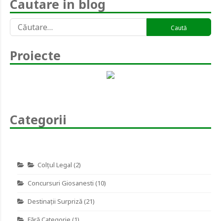
Cautare in blog
Caută
după:
Proiecte
Categorii
Colţul Legal
(2)
Concursuri Giosanesti
(10)
Destinaţii Surpriză
(21)
Fără Categorie
(1)