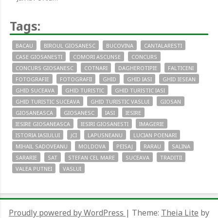
Tags:
BACAU
BIROUL GIOSANESC
BUCOVINA
CANTALARESTI
CASE GIOSANESTI
COMORI ASCUNSE
CONCURS
CONCURS GIOSANESC
COTNARI
DAGHEROTIPIE
FALTICENI
FOTOGRAFIE
FOTOGRAFII
GHID
GHID IASI
GHID IESEAN
GHID SUCEAVA
GHID TURISTIC
GHID TURISTIC IASI
GHID TURISTIC SUCEAVA
GHID TURISTIC VASLUI
GIOSAN
GIOSANEASCA
GIOSANESC
IASI
IESIRE
IESIRE GIOSANEASCA
IESIRI GIOSANESTI
IMAGERIE
ISTORIA IASIULUI
JCI
LAPUSNEANU
LUCIAN POENARI
MIHAIL SADOVEANU
MOLDOVA
PEISAJ
RARAU
SALINA
SARARIE
SAT
STEFAN CEL MARE
SUCEAVA
TRADITII
VALEA PUTNEI
VASLUI
Proudly powered by WordPress
|
Theme:
Theia Lite
by