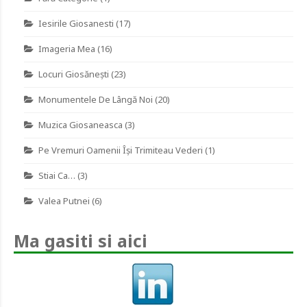
Iesirile Giosanesti
(17)
Imageria Mea
(16)
Locuri Giosănești
(23)
Monumentele De Lângă Noi
(20)
Muzica Giosaneasca
(3)
Pe Vremuri Oamenii Îşi Trimiteau Vederi
(1)
Stiai Ca…
(3)
Valea Putnei
(6)
Ma gasiti si aici