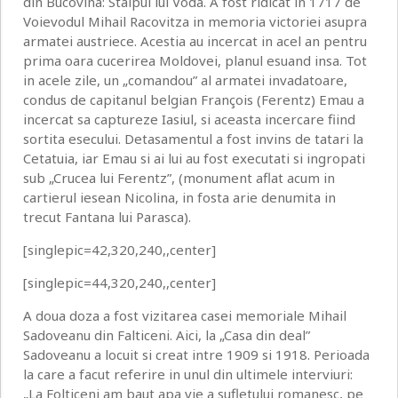
din Bucovina: Stalpul lui Voda. A fost ridicat in 1717 de
Voievodul Mihail Racovitza in memoria victoriei asupra
armatei austriece. Acestia au incercat in acel an pentru
prima oara cucerirea Moldovei, planul esuand insa. Tot
in acele zile, un „comandou” al armatei invadatoare,
condus de capitanul belgian François (Ferentz) Emau a
incercat sa captureze Iasiul, si aceasta incercare fiind
sortita esecului. Detasamentul a fost invins de tatari la
Cetatuia, iar Emau si ai lui au fost executati si ingropati
sub „Crucea lui Ferentz”, (monument aflat acum in
cartierul iesean Nicolina, in fosta arie denumita in
trecut Fantana lui Parasca).
[singlepic=42,320,240,,center]
[singlepic=44,320,240,,center]
A doua doza a fost vizitarea casei memoriale Mihail
Sadoveanu din Falticeni. Aici, la „Casa din deal”
Sadoveanu a locuit si creat intre 1909 si 1918. Perioada
la care a facut referire in unul din ultimele interviuri:
„La Folticeni am baut apa vie a sufletului romanesc, pe