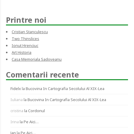
Printre noi
Cristian Stanculescu
Two Thinslices
Ionut Hrenciuc
Art Historia
Casa Memoriala Sadoveanu
Comentarii recente
Fidelx
la
Bucovina In Cartografia Secolului Al XIX-Lea
Iuliana
la
Bucovina In Cartografia Secolului Al XIX-Lea
cristina
la
Cordonul
Irina
la
Pe Aici…
Jan
la
Pe Aici…