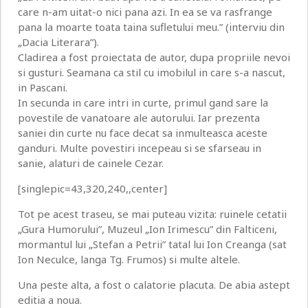
care n-am uitat-o nici pana azi. In ea se va rasfrange
pana la moarte toata taina sufletului meu.” (interviu din
„Dacia Literara”).
Cladirea a fost proiectata de autor, dupa propriile nevoi
si gusturi. Seamana ca stil cu imobilul in care s-a nascut,
in Pascani.
In secunda in care intri in curte, primul gand sare la
povestile de vanatoare ale autorului. Iar prezenta
saniei din curte nu face decat sa inmulteasca aceste
ganduri. Multe povestiri incepeau si se sfarseau in
sanie, alaturi de cainele Cezar.
[singlepic=43,320,240,,center]
Tot pe acest traseu, se mai puteau vizita: ruinele cetatii
„Gura Humorului”, Muzeul „Ion Irimescu” din Falticeni,
mormantul lui „Stefan a Petrii” tatal lui Ion Creanga (sat
Ion Neculce, langa Tg. Frumos) si multe altele.
Una peste alta, a fost o calatorie placuta. De abia astept
editia a noua.