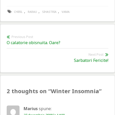
,
,
,
CHIRIL
RARAU
SIHASTRIA
VAMA
Navigare
Previous Post
Previous
O calatorie obisnuita. Oare?
în
post:
articole
Next Post
Nex
Sarbatori Fericite!
pos
2 thoughts on “
Winter Insomnia
”
Marius
spune:
27 decembrie 2008 la 14:09