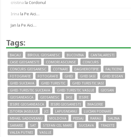
cristina
la
Cordonul
Irina
la
Pe Aici…
Jan
la
Pe Aici…
Tags:
BACAU
BIROUL GIOSANESC
BUCOVINA
CANTALARESTI
CASE GIOSANESTI
COMORI ASCUNSE
CONCURS
CONCURS GIOSANESC
COTNARI
DAGHEROTIPIE
FALTICENI
FOTOGRAFIE
FOTOGRAFII
GHID
GHID IASI
GHID IESEAN
GHID SUCEAVA
GHID TURISTIC
GHID TURISTIC IASI
GHID TURISTIC SUCEAVA
GHID TURISTIC VASLUI
GIOSAN
GIOSANEASCA
GIOSANESC
IASI
IESIRE
IESIRE GIOSANEASCA
IESIRI GIOSANESTI
IMAGERIE
ISTORIA IASIULUI
JCI
LAPUSNEANU
LUCIAN POENARI
MIHAIL SADOVEANU
MOLDOVA
PEISAJ
RARAU
SALINA
SARARIE
SAT
STEFAN CEL MARE
SUCEAVA
TRADITII
VALEA PUTNEI
VASLUI