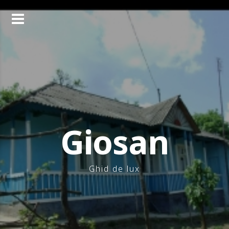
Skip
to
content
Giosan
Ghid de lux