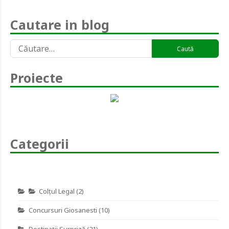
Cautare in blog
Caută
după:
Proiecte
Categorii
Colţul Legal
(2)
Concursuri Giosanesti
(10)
Destinaţii Surpriză
(21)