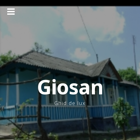
Skip
to
content
Giosan
Ghid de lux