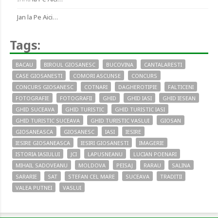
Jan
la
Pe Aici…
Tags:
BACAU
BIROUL GIOSANESC
BUCOVINA
CANTALARESTI
CASE GIOSANESTI
COMORI ASCUNSE
CONCURS
CONCURS GIOSANESC
COTNARI
DAGHEROTIPIE
FALTICENI
FOTOGRAFIE
FOTOGRAFII
GHID
GHID IASI
GHID IESEAN
GHID SUCEAVA
GHID TURISTIC
GHID TURISTIC IASI
GHID TURISTIC SUCEAVA
GHID TURISTIC VASLUI
GIOSAN
GIOSANEASCA
GIOSANESC
IASI
IESIRE
IESIRE GIOSANEASCA
IESIRI GIOSANESTI
IMAGERIE
ISTORIA IASIULUI
JCI
LAPUSNEANU
LUCIAN POENARI
MIHAIL SADOVEANU
MOLDOVA
PEISAJ
RARAU
SALINA
SARARIE
SAT
STEFAN CEL MARE
SUCEAVA
TRADITII
VALEA PUTNEI
VASLUI