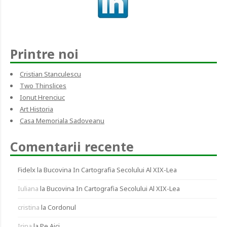
Printre noi
Cristian Stanculescu
Two Thinslices
Ionut Hrenciuc
Art Historia
Casa Memoriala Sadoveanu
Comentarii recente
Fidelx
la
Bucovina In Cartografia Secolului Al XIX-Lea
Iuliana
la
Bucovina In Cartografia Secolului Al XIX-Lea
cristina
la
Cordonul
Irina
la
Pe Aici…