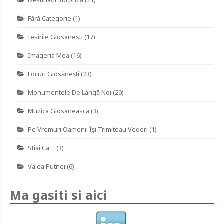
Fără Categorie
(1)
Iesirile Giosanesti
(17)
Imageria Mea
(16)
Locuri Giosănești
(23)
Monumentele De Lângă Noi
(20)
Muzica Giosaneasca
(3)
Pe Vremuri Oamenii Îşi Trimiteau Vederi
(1)
Stiai Ca…
(3)
Valea Putnei
(6)
Ma gasiti si aici