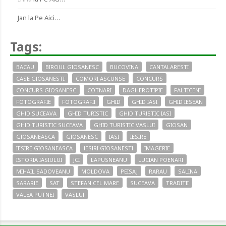
Jan
la
Pe Aici…
Tags:
BACAU
BIROUL GIOSANESC
BUCOVINA
CANTALARESTI
CASE GIOSANESTI
COMORI ASCUNSE
CONCURS
CONCURS GIOSANESC
COTNARI
DAGHEROTIPIE
FALTICENI
FOTOGRAFIE
FOTOGRAFII
GHID
GHID IASI
GHID IESEAN
GHID SUCEAVA
GHID TURISTIC
GHID TURISTIC IASI
GHID TURISTIC SUCEAVA
GHID TURISTIC VASLUI
GIOSAN
GIOSANEASCA
GIOSANESC
IASI
IESIRE
IESIRE GIOSANEASCA
IESIRI GIOSANESTI
IMAGERIE
ISTORIA IASIULUI
JCI
LAPUSNEANU
LUCIAN POENARI
MIHAIL SADOVEANU
MOLDOVA
PEISAJ
RARAU
SALINA
SARARIE
SAT
STEFAN CEL MARE
SUCEAVA
TRADITII
VALEA PUTNEI
VASLUI