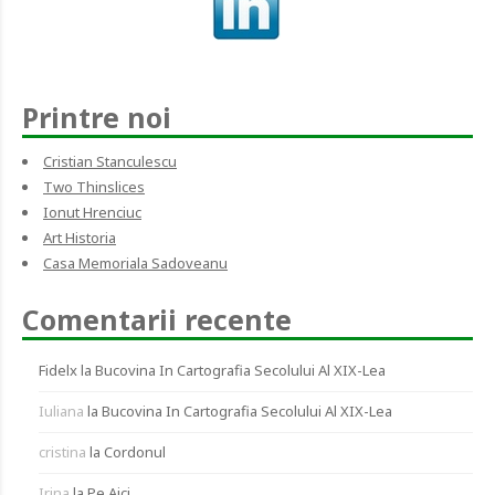
Printre noi
Cristian Stanculescu
Two Thinslices
Ionut Hrenciuc
Art Historia
Casa Memoriala Sadoveanu
Comentarii recente
Fidelx
la
Bucovina In Cartografia Secolului Al XIX-Lea
Iuliana
la
Bucovina In Cartografia Secolului Al XIX-Lea
cristina
la
Cordonul
Irina
la
Pe Aici…