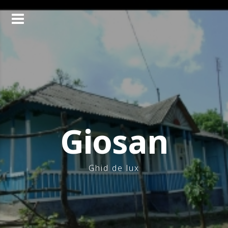
Skip
to
content
Giosan
Ghid de lux