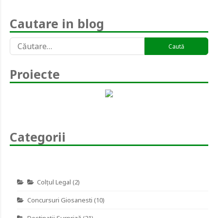
Cautare in blog
Caută
după:
Proiecte
Categorii
Colţul Legal
(2)
Concursuri Giosanesti
(10)
Destinaţii Surpriză
(21)