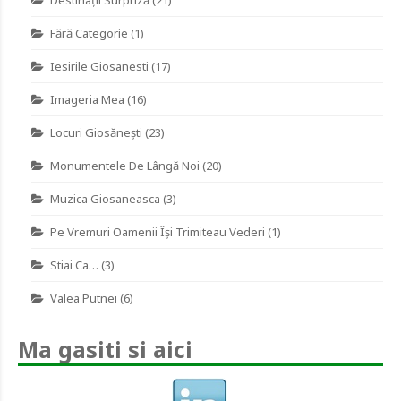
Fără Categorie
(1)
Iesirile Giosanesti
(17)
Imageria Mea
(16)
Locuri Giosănești
(23)
Monumentele De Lângă Noi
(20)
Muzica Giosaneasca
(3)
Pe Vremuri Oamenii Îşi Trimiteau Vederi
(1)
Stiai Ca…
(3)
Valea Putnei
(6)
Ma gasiti si aici