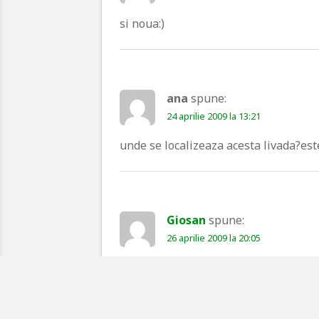
si noua:)
ana
spune:
24 aprilie 2009 la 13:21
unde se localizeaza acesta livada?est
Giosan
spune:
26 aprilie 2009 la 20:05
Undeva in zona targu frumos. Vrei sa