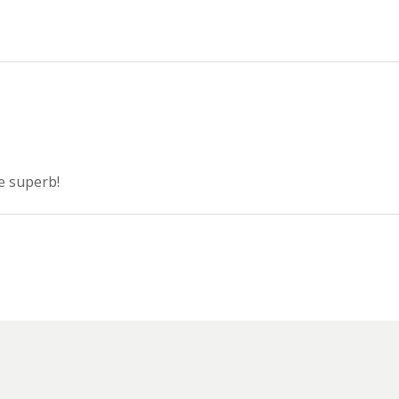
e superb!
 ajungi acolo?