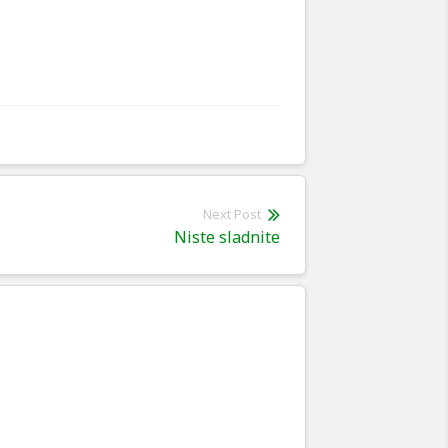
Next Post
Next
Niste sladnite
post: