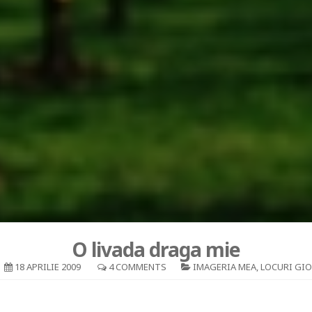
O livada draga mie
18 APRILIE 2009
4 COMMENTS
IMAGERIA MEA
,
LOCURI GI