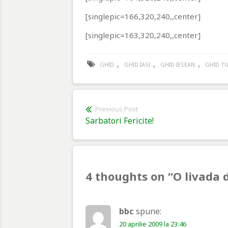
[singlepic=166,320,240,,center]
[singlepic=163,320,240,,center]
,
,
,
GHID
GHID IASI
GHID IESEAN
GHID TU
Navigare
Previous Post
Previous
Sarbatori Fericite!
în
post:
articole
4 thoughts on “
O livada 
bbc
spune:
20 aprilie 2009 la 23:46