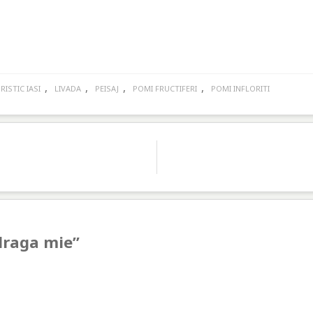
,
,
,
,
RISTIC IASI
LIVADA
PEISAJ
POMI FRUCTIFERI
POMI INFLORITI
draga mie
”