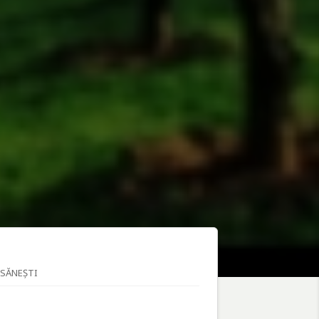
OSĂNEȘTI