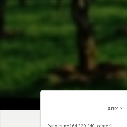
FIDELX
[singlepic=164,320,240,,center]